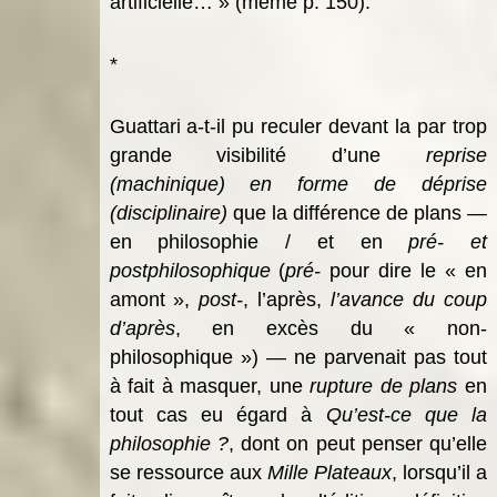
artificielle… » (même p. 150).
*
Guattari a-t-il pu reculer devant la par trop
grande visibilité d’une
reprise
(machinique) en forme de déprise
(disciplinaire)
que la différence de plans —
en philosophie / et en
pré- et
postphilosophique
(
pré-
pour dire le « en
amont »,
post-
, l’après,
l’avance du
coup
d’après
, en excès du « non-
philosophique »)
— ne parvenait pas tout
à fait à masquer, une
rupture de plans
en
tout cas eu égard à
Qu’est-ce que la
philosophie ?
,
dont on peut penser qu’elle
se ressource aux
Mille Plateaux
, lorsqu’il a