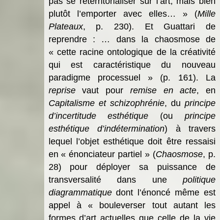
pas se reterritorialiser sur l’art, mais bien
plutôt l’emporter avec elles… » (
Mille
Plateaux
, p. 230). Et Guattari de
reprendre
:
…
dans la chaosmose de
« cette racine ontologique de la créativité
qui est caractéristique du nouveau
paradigme processuel » (p. 161).
La
reprise
vaut pour
remise en acte
, en
Capitalisme et schizophrénie
, du
principe
d’incertitude esthétique
(ou
principe
esthétique d’indétermination
)
à travers
lequel l’objet esthétique doit être ressaisi
en « énonciateur partiel » (
Chaosmose
, p.
28) pour déployer sa puissance de
transversalité dans une
politique
diagrammatique
dont l’énoncé même est
appel à « bouleverser tout autant les
formes d’art actuelles que celle de la vie