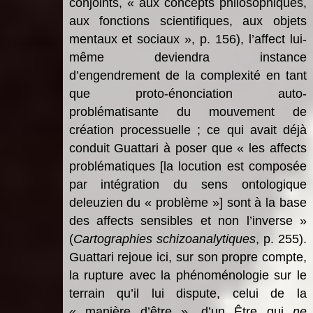
conjoints, « aux concepts philosophiques,
aux fonctions scientifiques, aux objets
mentaux et sociaux », p. 156), l’affect lui-
même deviendra instance
d’engendrement de la complexité en tant
que proto-énonciation auto-
problématisante du mouvement de
création processuelle ; ce qui avait déjà
conduit Guattari à poser que « les affects
problématiques [la locution est composée
par intégration du sens ontologique
deleuzien du « problème »] sont à la base
des affects sensibles et non l’inverse »
(
Cartographies schizoanalytiques
, p. 255).
Guattari rejoue ici, sur son propre compte,
la rupture avec la phénoménologie sur le
terrain qu’il lui dispute, celui de la
« manière d’être », d’un Être qui
ne