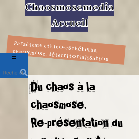
Chaosmosemedia
Accueil
paradigme ethico-esthétique,
chaosmose, déterritorialisation
Menu
☰
Rechercher :
Du chaos à la
chaosmose.
Re-présentation du