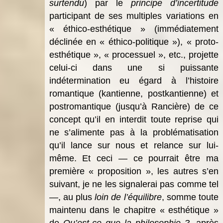
surtendu
) par le
principe d’incertitude
participant de ses multiples variations en
« éthico-esthétique » (immédiatement
déclinée en « éthico-politique »), « proto-
esthétique », « processuel », etc., projette
celui-ci dans une si puissante
indétermination eu égard à l’histoire
romantique (kantienne, postkantienne) et
postromantique (jusqu’à Rancière) de ce
concept qu’il en interdit toute reprise qui
ne s’alimente pas à la problématisation
qu’il lance sur nous et relance sur lui-
même. Et ceci — ce pourrait être ma
première « proposition », les autres s’en
suivant, je ne les signalerai pas comme tel
—, au plus
loin de l’équilibre
, somme toute
maintenu dans le chapitre « esthétique »
de
Qu’est-ce que la philosophie ?
, après