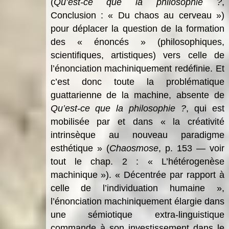
(
Qu’est-ce que la philosophie ?
,
Conclusion : « Du chaos au cerveau »)
pour déplacer la question de la formation
des « énoncés » (philosophiques,
scientifiques, artistiques) vers celle de
l’énonciation machiniquement redéfinie. Et
c’est donc toute la problématique
guattarienne de la machine, absente de
Qu’est-ce que la philosophie ?
, qui est
mobilisée par et dans « la créativité
intrinsèque au nouveau paradigme
esthétique » (
Chaosmose
, p. 153 — voir
tout le chap. 2 : « L’hétérogenèse
machinique »). « Décentrée par rapport à
celle de l’individuation humaine »,
l’énonciation machiniquement élargie dans
une sémiotique extra-linguistique
commande à son investissement dans le