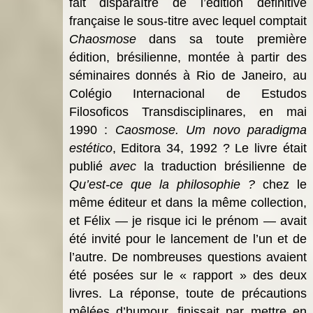
fait disparaître de l’édition définitive
française le sous-titre avec lequel comptait
Chaosmose
dans sa toute première
édition, brésilienne, montée à partir des
séminaires donnés à Rio de Janeiro, au
Colégio Internacional de Estudos
Filosoficos Transdisciplinares, en mai
1990 :
Caosmose. Um novo paradigma
estético
, Editora 34, 1992 ? Le livre était
publié
avec
la traduction brésilienne de
Qu’est-ce que la philosophie ?
chez le
même éditeur et dans la même collection,
et Félix — je risque ici le prénom — avait
été invité pour le lancement de l’un et de
l’autre. De nombreuses questions avaient
été posées sur le « rapport » des deux
livres. La réponse, toute de précautions
mêlées d’humour, finissait par mettre en