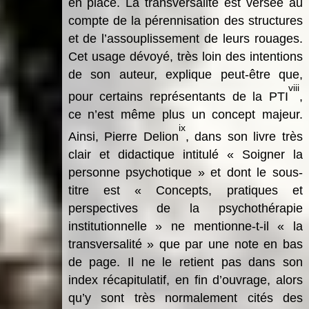
en place. La transversalité est versée au
compte de la pérennisation des structures
et de l’assouplissement de leurs rouages.
Cet usage dévoyé, très loin des intentions
de son auteur, explique peut-être que,
viii
pour certains représentants de la PTI
,
ce n’est même plus un concept majeur.
ix
Ainsi, Pierre Delion
, dans son livre très
clair et didactique intitulé « Soigner la
personne psychotique » et dont le sous-
titre est « Concepts, pratiques et
perspectives de la psychothérapie
institutionnelle » ne mentionne-t-il « la
transversalité » que par une note en bas
de page. Il ne le retient pas dans son
index récapitulatif, en fin d’ouvrage, alors
qu’y sont très normalement cités des