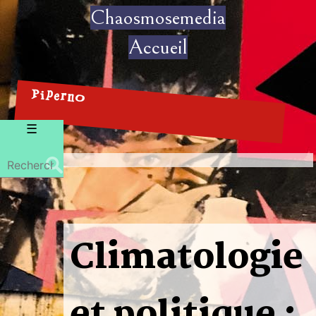
Chaosmosemedia
Accueil
Piperno
Menu
☰
Rechercher :
Climatologie
et politique :