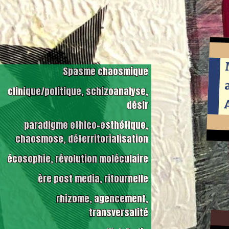
Spasme chaosmique
clinique/politique, schizoanalyse,
désir
paradigme ethico-esthétique,
chaosmose, déterritorialisation
écosophie, révolution moléculaire
ère post media, ritournelle
rhizome, agencement,
transversalité