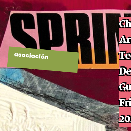
Ch
Ar
Te
asociación
De
Gu
Fr
20