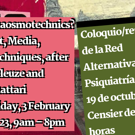
aosmotechnics?
Coloquio/r
t, Media,
de la Red
chniques, after
Alternativa
leuze and
Psiquiatrí
attari
19 de octub
iday, 3 February
Censier de
23, 9am – 8pm
horas