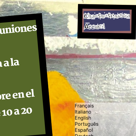
Chaosmosemedia
euniones
Accueil
 a la
a
re en el
 10 a 20
Français
Italiano
English
Português
Español