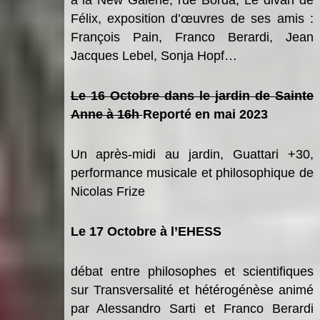
F
élix
, exposition d’œuvres de ses amis
:
Fran
ç
ois
Pain, Franco Berardi, Jean
Jacques Lebel, Sonja Hopf
…
Le 16 Octobre dans le jardin de Sainte
Anne
à 16h
Reporté en mai 2023
Un apr
è
s-midi au jardin
, Guattari +30,
performance musicale et philosophique de
Nicolas Frize
Le 17 Octobre
à l’
EHESS
d
ébat entre philosophes et scientifiques
sur
Transversalit
é
et h
é
t
é
rog
é
n
è
se
anim
é
par Alessandro Sarti et Franco Berardi