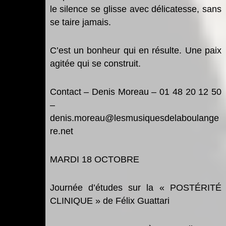
le silence se glisse avec délicatesse, sans
se taire jamais.
C
’
est un bonheur qui en ré
sulte
.
Une paix
agitée qui se construit
.
Contact
–
Denis Moreau
– 01 48 20 12 50
–
denis.moreau@lesmusiquesdelaboulange
re.net
MARDI 18
OCTOBRE
Journé
e d
’études sur la
« POSTÉRITÉ
CLINIQUE
»
de Fé
lix Guattari