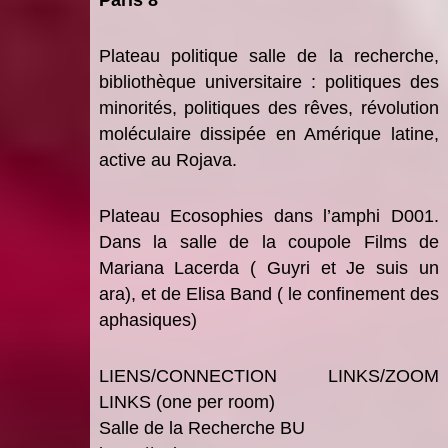
P
lateau politique
salle de la recherche,
biblioth
è
que universitaire : politiques des
minorités, politiques des r
ê
ves, ré
volution
mol
éculaire dissipé
e en Am
érique latine,
active au Rojava
.
P
lateau Ecosophies
dans l
’
amphi D001.
Dans la salle de la coupole Films de
Mariana Lacerda ( Guyri et Je suis un
ara), et de Elisa Band ( le confinement des
aphasiques)
LIENS/CONNECTION LINKS/ZOOM
LINKS (one per room)
Salle de la Recherche BU