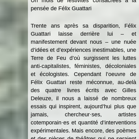
Un
mois
de festivit
és consacré
e
s à
la
pens
ée de Fé
lix Guattari
Trente ans apr
è
s sa disparition, Félix
Guattari laisse derri
è
re lui –
et
manifestement devant nous
–
une nué
e
d
’
id
ées et d
’
exp
ériences inestimables, une
Terre de Feu d
’
o
ù
surgissent les luttes
anti-capitalistes, féministes, décoloniales
et é
cologistes.
Cependant l’oeuvre de
Félix Guattari reste méconnue, au-delà
des quatre livres écrits avec Gilles
Deleuze, il nous a laissé de nombreux
essais qui inspirent, aujourd’hui plus que
jamais, chercheur·ses,
artistes
cotemporain·es et
quantit
é
d
’
interventions
expé
rimentales.
Mais encore, des poèmes
et des pièces de théâtres qui ne seraient