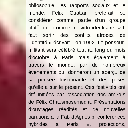
philosophie, les rapports sociaux et le
monde, Félix Guattari préférait se
considérer comme partie d’un groupe
plutôt que comme individu identitaire. « Il
faut sortir des conflits atroces de
l’identité » écrivait-il en 1992. Le penseur-
militant sera célébr
é
tout au long du mois
d’octobre à Paris mais également à
travers le monde, par de nombreux
évènements qui donneront
un aper
ç
u de
sa
pens
ée foisonnante et des prises
qu
’
elle
a sur le pré
sent.
Ces festivités ont
été initiées par l’association des ami
·
e
·
s
de F
élix Chaosmosemedia. Présentations
d’ouvrages réédités et de nouvelles
parutions à la Fab d’Agnès b, conférences
hybrides à Paris 8, projections,