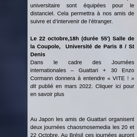
universitaire sont é
quip
ées pour le
distanciel. Cela permettra
à
nos amis de
suivre et d
’
intervenir de l’é
tranger.
Le 22 octobre,18h (durée 55′) Salle de
la Coupole, Université de Paris 8 / St
Denis
Dans le cadre des Journées
internationales – Guattari + 30 Enzo
Cormann donnera à entendre « VITE ! »
dit
publié en mars 2022. Cliquer ici pour
en savoir plus
Au
Japon
les amis de Guattari organisent
deux journées chaosmosemedia les 20 et
22 Octobre. Au
Br
é
sil
ces journées auront