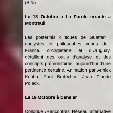
(Bifo)
Le 18 Octobre
à L
a Parole errante
à
Montreuil
L
es posté
rit
és cliniques de Guattari
:
analystes et philosophes venus de
France, d
’
Angleterre et d
’Uruguay,
d
étaillent des outils d
’
analyse et des
concepts prémonitoires, aujourd
’
hui d
’
une
pertinence certaine. Animation par Annick
Kouba, Paul Breté
cher, Jean Claude
Polack.
Le 19 Octobre
à Censier
Colloque /Rencontres Ré
seau alternative