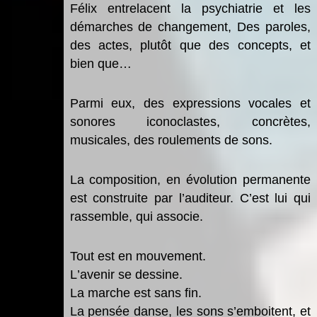
Félix entrelacent la psychiatrie et les
démarches de changement, Des paroles,
des actes, plut
ô
t que des concepts, et
bien que…
Parmi eux,
des expressions vocales et
sonores iconoclastes, concr
è
tes,
musicales, des roulements de sons.
La composition, en évolution permanente
est construite par l
’
auditeur. C
’
est lui qui
rassemble, qui associe.
Tout est en mouvement.
L
’
avenir se dessine.
La marche est sans fin.
La pens
ée danse, les sons s
’
emboitent, et