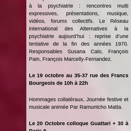
à la psychiatrie
: r
encontres multi
expressives
, pr
ésentations, musique,
vidéos, forums collectifs
.
Le Réseau
international des Alternatives
à
la
psychiatrie aujourd
’
hui :
reprise d
’
une
tentative de la fin des anné
es 1970.
Responsables Susana Calo, Fran
ç
ois
Pain, Fran
ç
ois Marcelly-Fernandez.
Le 19 octobre au 35-37 rue des Francs
Bourgeois de 10h
à 22h
H
ommages collatéraux
, Journée festive et
musicale animée Par Ramuntcho Matta.
Le 20 Octobre colloque
Guattari + 30 à
Paris 8