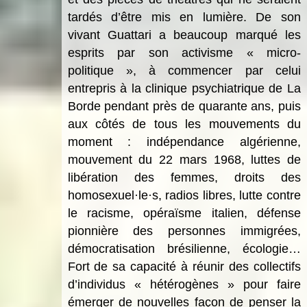
tardés d’être mis en lumière. De son
vivant Guattari a beaucoup marqué les
esprits par son activisme « micro-
politique », à commencer par celui
entrepris à la clinique psychiatrique de La
Borde pendant près de quarante ans, puis
aux côtés de tous les mouvements du
moment :
ind
épendance algérienne,
mouvement du 22 mars 1968, luttes de
libération des femmes, droits des
homosexuel
·
le
·
s, radios libres, lutte contre
le racisme, opé
raï
sme italien, défense
pionni
è
re des personnes immigrées,
démocratisation brésilienne, écologie…
Fort de sa capacité à réunir des collectifs
d’individus « hétérogènes » pour faire
émerger de nouvelles façon de penser la