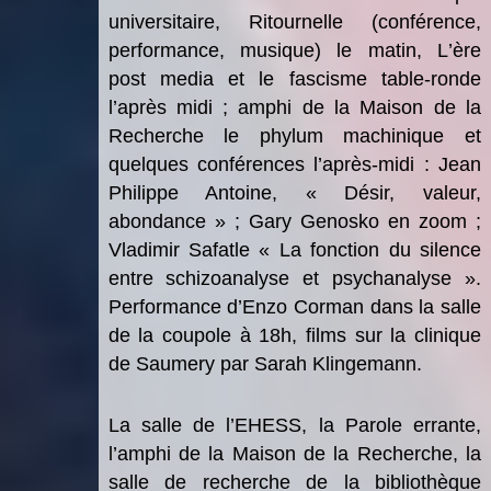
universitaire,
Ritournelle
(conf
érence,
performance, musique) le matin,
L
’è
re
post media et le fascisme
table-ronde
l
’apr
è
s midi
; amphi de la Maison de la
Recherche
le
phylum machinique
et
quelques
conf
érences
l’apr
è
s-midi
: Jean
Philippe Antoine,
« D
ésir, valeur,
abondance
»
; Gary Genosko en zoom ;
Vladimir Safatle «
La fonction du silence
entre schizoanalyse et psychanalyse
».
Performance d
’
Enzo Corman
dans la salle
de la coupole
à
18h, films sur la clinique
de Saumery par Sarah Klingemann.
La salle de l
’
EHESS, la Parole errante,
l’
amphi de la Maison de la Recherche, la
salle de recherche de la biblioth
è
que