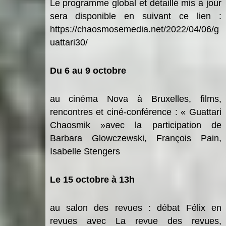
Le programme global et
d
étaillé mis à jour
sera disponible en suivant ce lien :
https://chaosmosemedia.net/2022/04/06/g
uattari30/
Du 6 au 9 octobre
au ciné
ma Nova à
Bruxelles, films,
rencontres et ciné-conférence :
«
Guattari
Chaosmik
»avec la participation de
Barbara Glowczewski, Franç
ois Pain,
Isabelle Stengers
Le 15 octobre
à 13h
au salon des revues
: d
ébat
F
élix en
revues
avec
La revue des revues
,