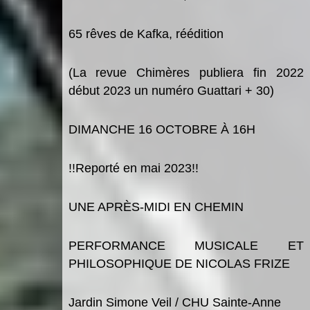
65 rê
ves de Kafka
, réédition
(
La revue
Chim
è
res
publiera fin 2022
début 2023 un numé
ro Guattari + 30
)
DIMANCHE 16 OCTOBRE À 16H
!!Reporté en mai 2023!!
U
N
E
APRÈS-MIDI
EN CHEMIN
PERFORMANCE MUSICALE ET
PHILOSOPHIQUE DE NICOLAS FRIZE
Jardin Simone Veil / CHU Sainte-Anne