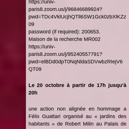
https://univ-
paris8.zoom.us/j/96846689924?
pwd=TDc4VklUcjhQTll6SW1Gck0zbXlKZz
09
password (if required): 200653.
Maison de la recherche MR002
https://univ-
paris8.zoom.us/j/95240557791?
pwd=elBDd0dpT0NqNldaSDVwbzRIejV6
QT09
Le 20 octobre à partir de 17h jusqu’à
20h
une action non alignée en hommage a
Félix Guattari organisé au « jardins des
habitants » de Robert Milin au Palais de