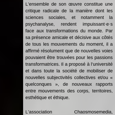
L
’
ensemble de son œuvre constitue une
critique radicale de la mani
è
re dont les
sciences sociales, et notamment la
psychanalyse, rendent impuissant
·
e
·
s
face aux transformations du monde. Par
sa présence amicale et décisive aux c
ôt
és
de tous les mouvements du moment, il a
affirmé
r
ésolument que de nouvelles voies
pouvaient
ê
tre trouvées pour les passions
transformatrices. Il a proposé à
l
’
universit
é
et dans toute la socié
t
é de mobiliser de
nouvelles subjectivités collectives et/ou «
quelconques
»
, de nouveaux rapports
entre mouvements des corps, territoires,
esthétique et éthique.
L
’
association Chaosmosemedia,