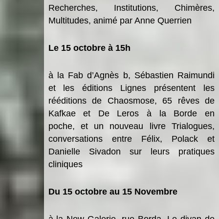
Recherches
,
Institutions
,
Chim
è
res
,
Multitudes
, anim
é par Anne Querrien
Le 15 octobre
à 15h
à
la Fab d
’
Agnè
s b, S
ébastien Raimundi
et les éditions Lignes présentent les
rééditions
de
Chaosmose
, 65
rê
ves de
Kafka
e et
De Leros
à
la Borde
en
poche
,
et un nouveau livre
Trialogues
,
conversations entre Félix, Polack et
Danielle Sivadon sur leurs pratiques
cliniques
Du 15 octobre au 15 Novembre
à
la New Galerie, rue Borda,
Le divan de