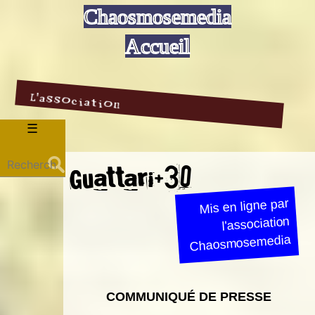
Chaosmosemedia
Accueil
L'association
Menu
☰
Rechercher :
Guattari+30
Mis en ligne par
l'association
Chaosmosemedia
COMMUNIQUÉ DE PRESSE