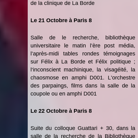
de la clinique de La Borde
Le 21 Octobre
à
Paris 8
S
alle de le recherche, biblioth
è
que
universitaire
le matin
l
’è
re post m
é
dia
,
l’apr
è
s-midi tables rondes témoignages
sur
F
élix
à
La Borde
et Félix politique
;
l
‘
inconscient machinique, la visagé
it
é
, la
chaosmose
en amphi D001.
L
’
orchestre
des parpaings, films
dans la salle de la
coupole ou en amphi D001
Le 22 Octobre
à
Paris 8
S
uite du colloque Guattari + 30, dans la
salle de la recherche de la Biblioth
è
que