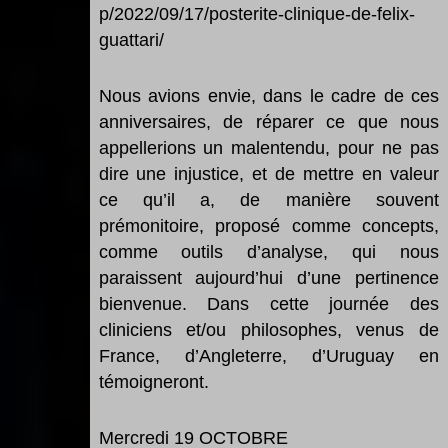
p/2022/09/17/posterite-clinique-de-felix-
guattari/
Nous avions envie, dans le cadre de ces
anniversaires, de réparer ce que nous
appellerions un malentendu, pour ne pas
dire une injustice, et de mettre en valeur
ce qu
’
il a, de mani
è
re souvent
prémonitoire, proposé comme concepts,
comme outils d
’
analyse, qui nous
paraissent aujourd
’
hui d
’
une pertinence
bienvenue.
Dans cette journée des
cliniciens et/ou philosophes, venus de
France, d
’
Angleterre, d
’Uruguay en
t
émoigneront.
Mercredi 19
OCTOBRE