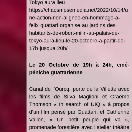
Tokyo aura lieu
https://chaosmosemedia.net/2022/10/14/u
ne-action-non-alignee-en-hommage-a-
felix-guattari-organise-au-jardins-des-
habitants-de-robert-milin-au-palais-de-
tokyo-aura-lieu-le-20-octobre-a-partir-de-
17h-jusqua-20h/
Le 20 Octobre de 19h
à
24h, ciné
-
p
é
niche guattarienne
C
anal de l
’
Ourcq, porte de la Villette avec
les films de Silva Maglioni et Graeme
Thomson
« In search of UIQ
» à propos
d
’
un film pens
é par Guattari, et Catherine
Vallon,
«
Un petit peuple qui va
»
,
promenade foresti
è
re avec l
’atelier th
éâtre