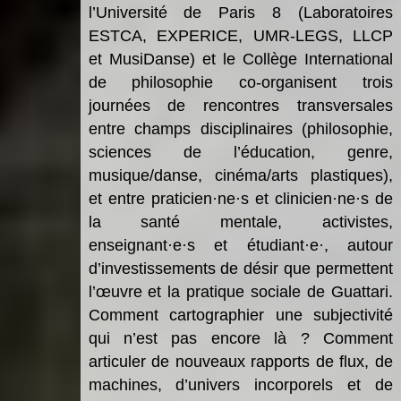
l
’
Universit
é de Paris 8 (Laboratoires
ESTCA, EXPERICE, UMR-LEGS, LLCP
et MusiDanse) et le Coll
è
ge International
de philosophie co-organisent trois
journées de rencontres transversales
entre champs disciplinaires (philosophie,
sciences de l’éducation, genre,
musique/danse, cinéma/arts plastiques),
et entre praticien
·
ne
·
s et clinicien
·
ne
·
s de
la santé mentale, activistes,
enseignant
·
e
·
s et étudiant
·
e
·
, autour
d
’
investissements de désir que permettent
l’œuvre et la pratique sociale de Guattari.
Comment cartographier une subjectivité
qui n
’
est pas encore l
à
? Comment
articuler de nouveaux rapports de flux, de
machines, d
’
univers incorporels et de